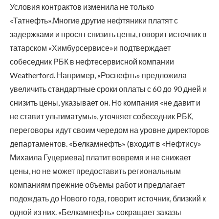
Условия контрактов изменила не только
«Татнефть».Многие другие нефтяники платят с
задержками и просят снизить цены, говорит источник в
татарском «Химбурсервисе»и подтверждает
собеседник РБК в нефтесервисной компании
Weatherford. Например, «Роснефть» предложила
увеличить стандартные сроки оплаты с 60 до 90 дней и
снизить цены, указывает он. Но компания «не давит и
не ставит ультиматумы», уточняет собеседник РБК,
переговоры идут своим чередом на уровне директоров
департаментов. «Белкамнефть» (входит в «Нефтису»
Михаила Гуцериева) платит вовремя и не снижает
цены, но не может предоставить региональным
компаниям прежние объемы работ и предлагает
подождать до Нового года, говорит источник, близкий к
одной из них. «Белкамнефть» сокращает заказы