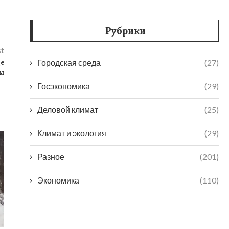
Рубрики
st
де
Городская среда
(27)
ны
Госэкономика
(29)
Деловой климат
(25)
Климат и экология
(29)
ПУТИН ЗАДАЛ ВОПРОС О РОСТЕ
РОССИЙСКОЙ ЭКОНОМИКИ
Разное
(201)
7 сентября, 2025
Экономика
(110)