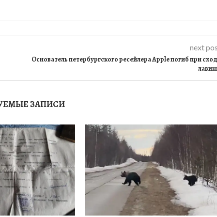
next po
Основатель петербургского ресейлера Apple погиб при схо
лави
УЕМЫЕ ЗАПИСИ